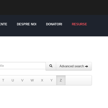
ENTE
DESPRE NOI
DONATORI
RESURSE
Advanced search
T
U
V
W
X
Y
Z