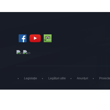
Legislație
Legături utile
Anunțuri
Proiecte