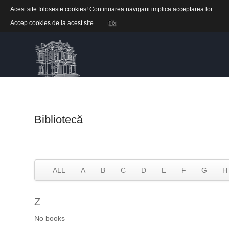
Acest site foloseste cookies! Continuarea navigarii implica acceptarea lor.
Accep cookies de la acest site
Ok
Bibliotecă
ALL
A
B
C
D
E
F
G
H
Z
No books