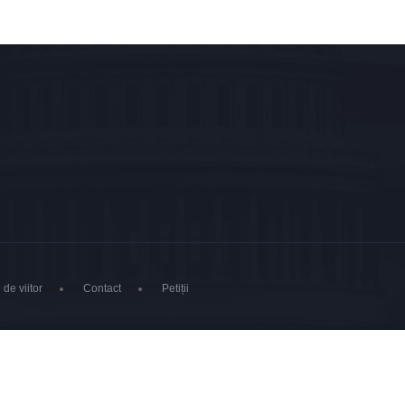
 de viitor
Contact
Petiții