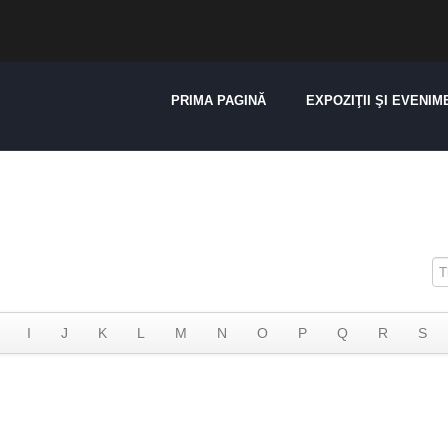
PRIMA PAGINĂ
EXPOZIŢII ŞI EVENIM
I
J
K
L
M
N
O
P
Q
R
S