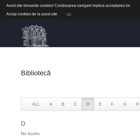
Acest site foloseste cookies! Continuarea navigarii implica acceptarea lor.
Accep cookies de la acest site
Ok
Bibliotecă
ALL
A
B
C
D
E
F
G
H
D
No books