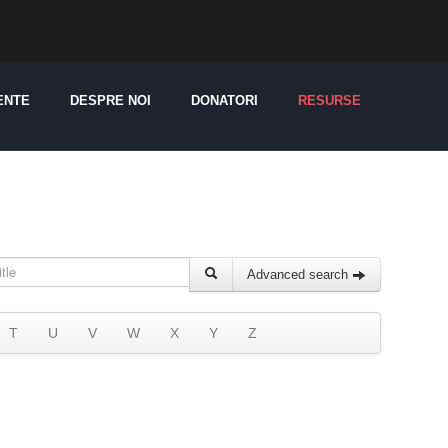
ENTE
DESPRE NOI
DONATORI
RESURSE
Advanced search
T
U
V
W
X
Y
Z