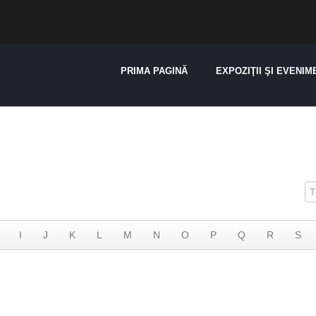
PRIMA PAGINĂ
EXPOZIŢII ŞI EVENIM
I
J
K
L
M
N
O
P
Q
R
S