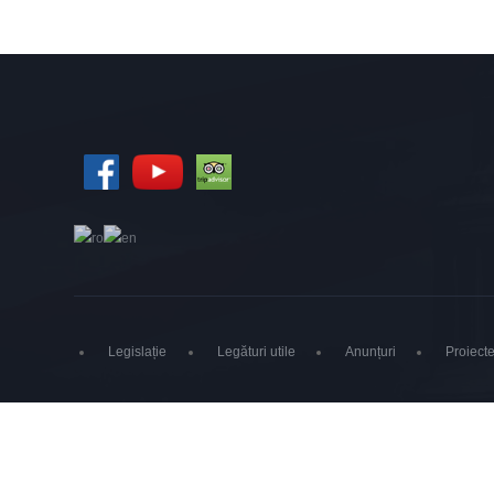
Legislație
Legături utile
Anunțuri
Proiecte