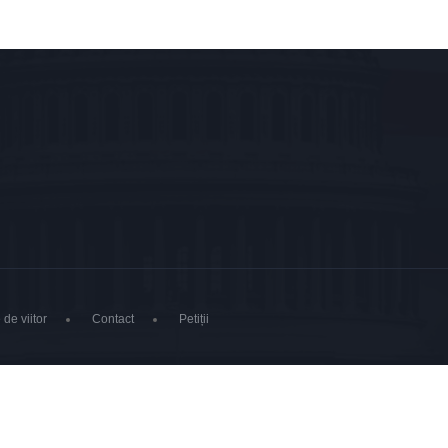
 de viitor
Contact
Petiții