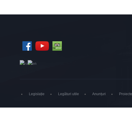
Legislație
Legături utile
Anunțuri
Proiecte