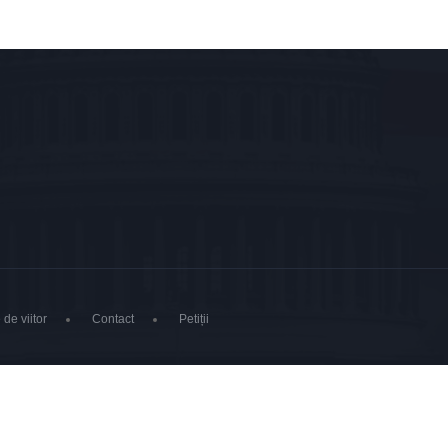
 de viitor
Contact
Petiții