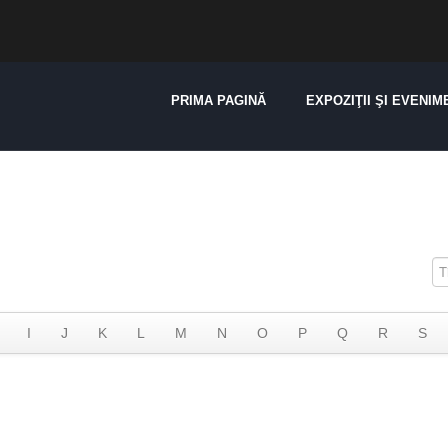
PRIMA PAGINĂ
EXPOZIŢII ŞI EVENIM
I
J
K
L
M
N
O
P
Q
R
S