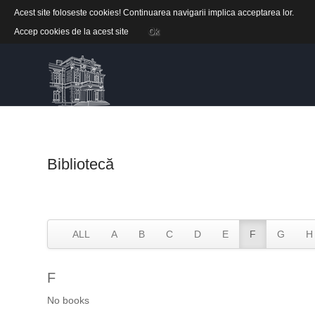
Acest site foloseste cookies! Continuarea navigarii implica acceptarea lor.
Accep cookies de la acest site
Ok
Bibliotecă
ALL
A
B
C
D
E
F
G
H
F
No books