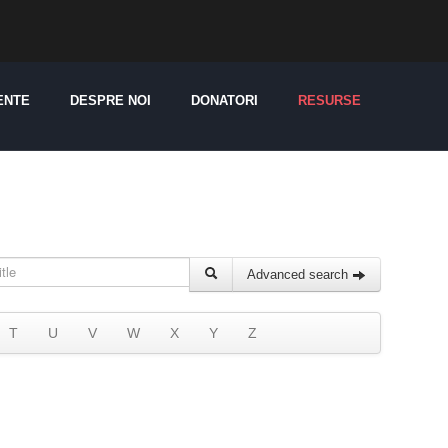
ENTE
DESPRE NOI
DONATORI
RESURSE
Advanced search
T
U
V
W
X
Y
Z