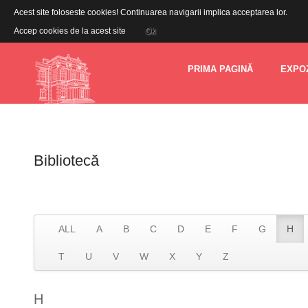
Acest site foloseste cookies! Continuarea navigarii implica acceptarea lor.
Accep cookies de la acest site
Ok
PRIMA PAGINĂ
EXPOZ
Bibliotecă
ALL
A
B
C
D
E
F
G
H
T
U
V
W
X
Y
Z
H