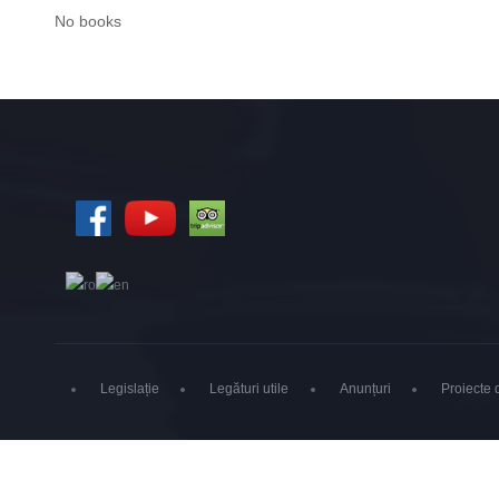
No books
Legislație
Legături utile
Anunțuri
Proiecte d