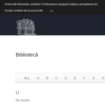
Acest site foloseste cookies! Continuarea navigarii implica acceptarea lor.
Accep cookies de la acest site
Ok
Bibliotecă
ALL
A
B
C
D
E
F
G
H
U
No books