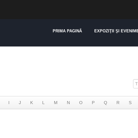
PRIMA PAGINĂ
EXPOZIŢII ŞI EVENIM
I
J
K
L
M
N
O
P
Q
R
S