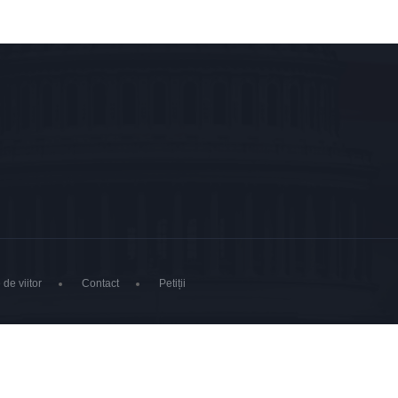
 de viitor
Contact
Petiții