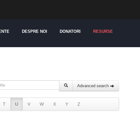
ENTE
DESPRE NOI
DONATORI
RESURSE
Advanced search
T
U
V
W
X
Y
Z