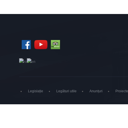
Legislație
Legături utile
Anunțuri
Proiecte